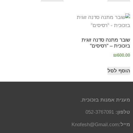
שובר מתנה סדנה זוגית
בזכוכית – "רסיסים"
₪
600.00
הוסף לסל
מענית אמנות בזכוכית.
טלפון:
052-3767091
מייל:
Knofesh@Gmail.com