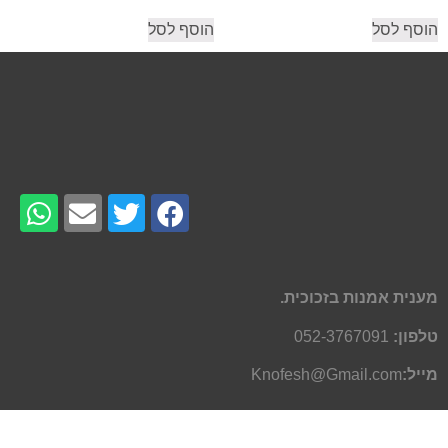
הוסף לסל
הוסף לסל
מענית אמנות בזכוכית.
טלפון:
052-3767091
מייל:
Knofesh@Gmail.com