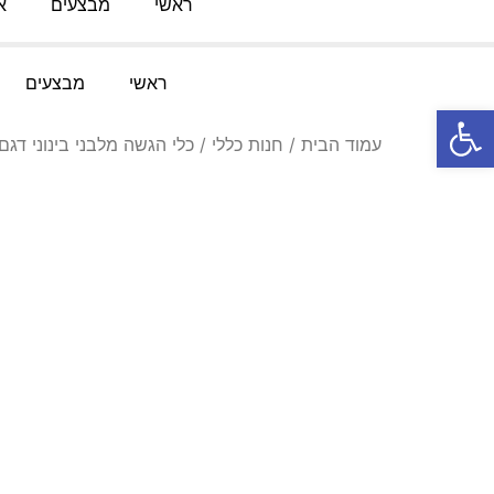
ראשי
מבצעים
א
טלפון:
052-3767091
מייל
:
Knofesh@gmail.com
ראשי
מבצעים
פתח סרגל נגישות
עמוד הבית
/
חנות כללי
/ כלי הגשה מלבני בינוני דגם