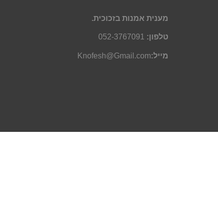
מענית אמנות בזכוכית.
טלפון:
052-3767091
מייל:
Knofesh@Gmail.com