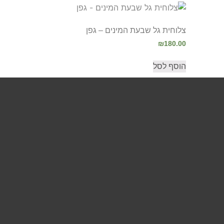
צלוחית גל שבעת המינים – גפן
₪
180.00
הוסף לסל