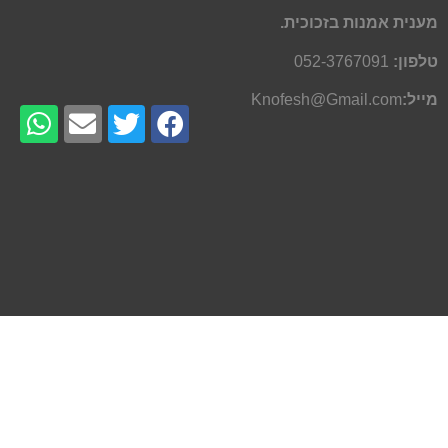
מענית אמנות בזכוכית.
טלפון:
052-3767091
מייל:
Knofesh@Gmail.com