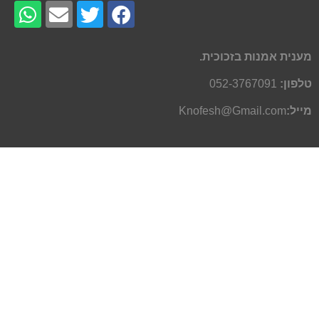
מענית אמנות בזכוכית.
טלפון:
052-3767091
מייל:
Knofesh@Gmail.com