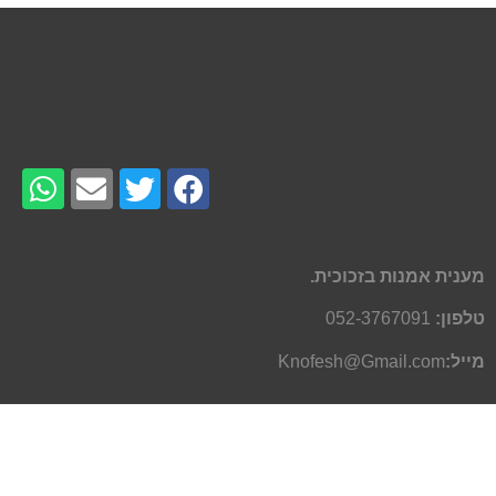
מענית אמנות בזכוכית.
טלפון:
052-3767091
מייל:
Knofesh@Gmail.com