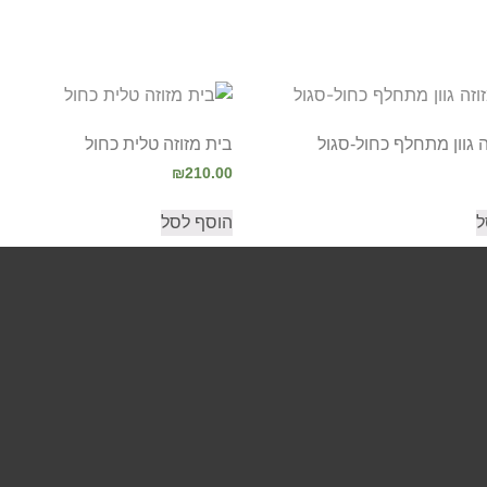
ה גוון מתחלף כחול-סגול
בית מזוזה טלית כחול
₪
210.00
ל
הוסף לסל