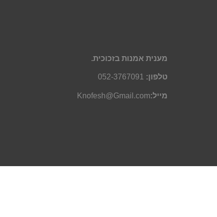
מענית אמנות בזכוכית.
טלפון:
052-3767091
מייל:
Knofesh@Gmail.com