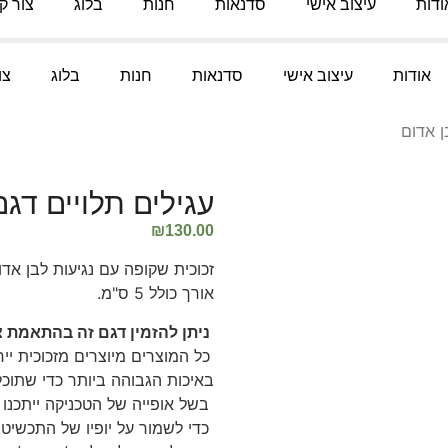
ודות
עיצוב אישי
סדנאות
חנות
בלוג
צור ק
אודות
עיצוב אישי
סדנאות
חנות
בלוג
צו
ן אדום
עגילים תלויים דג
₪
130.00
זכוכית שקופה עם נגיעות לבן אדום ובורדו בקוטר 1.5
אורך כולל 5 ס"מ.
ניתן להזמין דגם זה בהתאמת 
כל המוצרים מיוצרים מזכוכית יי
באיכות הגבוהה ביותר כדי שתוכל
בשל אופייה של הטכניקה ייתכנו 
כדי לשמור על יופיו של התכשיט: