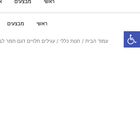
ראשי
מבצעים
א
טלפון:
052-3767091
מייל
:
Knofesh@gmail.com
ראשי
מבצעים
פתח סרגל נגישות
עמוד הבית
/
חנות כללי
/ עגילים תלויים דגם תמר לב