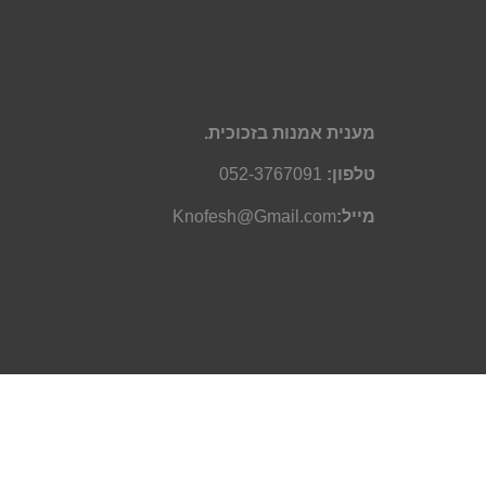
מענית אמנות בזכוכית.
טלפון:
052-3767091
מייל:
Knofesh@Gmail.com