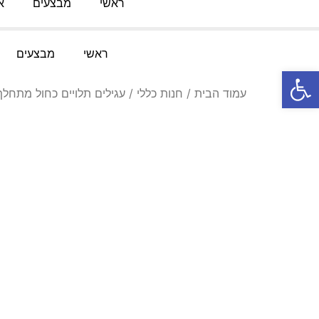
ראשי
מבצעים
א
טלפון:
052-3767091
מייל
:
Knofesh@gmail.com
ראשי
מבצעים
פתח סרגל נגישות
עמוד הבית
/
חנות כללי
/ עגילים תלויים כחול מתחלף