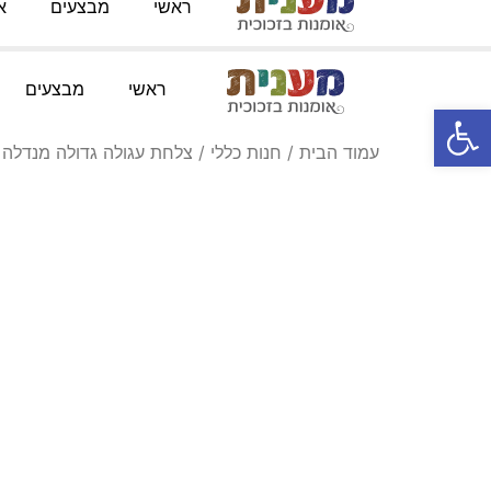
ראשי
מבצעים
א
טלפון:
052-3767091
מייל
:
Knofesh@gmail.com
ראשי
מבצעים
פתח סרגל נגישות
עמוד הבית
/
חנות כללי
/ צלחת עגולה גדולה מנדלה ט