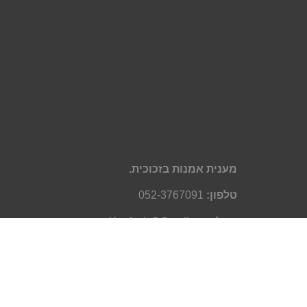
מענית אמנות בזכוכית.
טלפון:
052-3767091
מייל:
Knofesh@Gmail.com