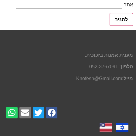
אתר
מענית אמנות בזכוכית.
טלפון:
052-3767091
מייל:
Knofesh@Gmail.com