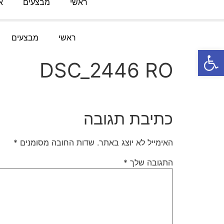
ראשי
מבצעים
א
טלפון:
052-3767091
מייל
:
Knofesh@gmail.com
ראשי
מבצעים
פתח סרגל נגישות
DSC_2446 RO
כתיבת תגובה
האימייל לא יוצג באתר.
שדות החובה מסומנים
*
התגובה שלך
*