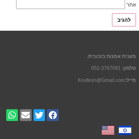
אתר
מענית אמנות בזכוכית.
טלפון:
052-3767091
מייל:
Knofesh@Gmail.com