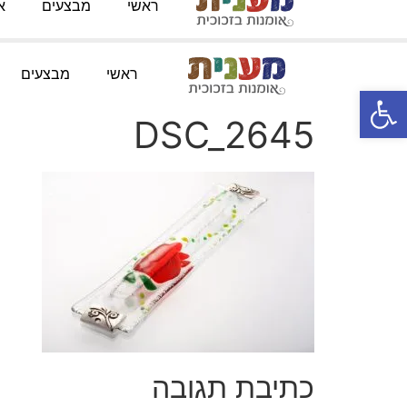
ראשי
מבצעים
א
טלפון:
052-3767091
מייל
:
Knofesh@gmail.com
ראשי
מבצעים
פתח סרגל נגישות
DSC_2645
כתיבת תגובה