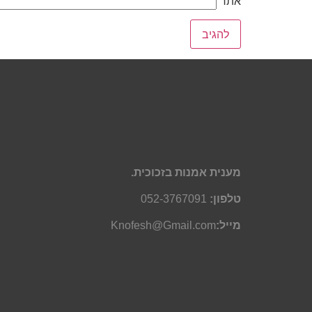
אתר
מענית אמנות בזכוכית.
טלפון:
052-3767091
מייל:
Knofesh@Gmail.com