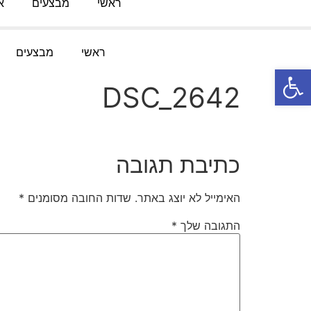
ראשי
מבצעים
א
טלפון:
052-3767091
מייל
:
Knofesh@gmail.com
ראשי
מבצעים
פתח סרגל נגישות
DSC_2642
כתיבת תגובה
האימייל לא יוצג באתר.
שדות החובה מסומנים
*
התגובה שלך
*