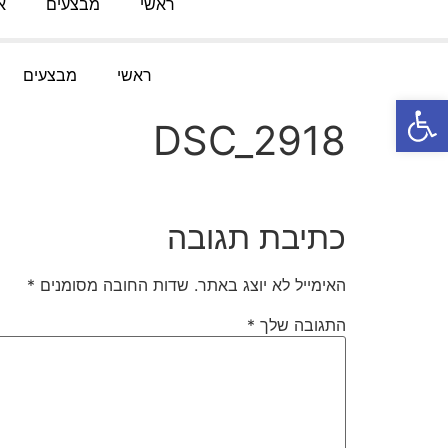
ראשי
מבצעים
א
טלפון:
052-3767091
מייל
:
Knofesh@gmail.com
ראשי
מבצעים
פתח סרגל נגישות
DSC_2918
כתיבת תגובה
האימייל לא יוצג באתר.
שדות החובה מסומנים
*
התגובה שלך
*