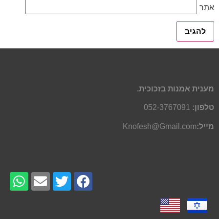
אתר
מענית אמנות בזכוכית.
טלפון:
052-3767091
מייל:
Knofesh@Gmail.com