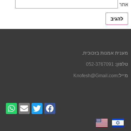
אתר
מענית אמנות בזכוכית.
טלפון:
052-3767091
מייל:
Knofesh@Gmail.com