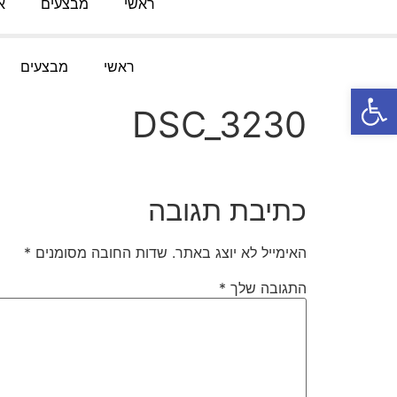
ראשי
מבצעים
א
טלפון:
052-3767091
מייל
:
Knofesh@gmail.com
ראשי
מבצעים
פתח סרגל נגישות
DSC_3230
כתיבת תגובה
האימייל לא יוצג באתר.
שדות החובה מסומנים
*
התגובה שלך
*