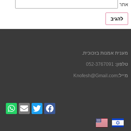
אתר
מענית אמנות בזכוכית.
טלפון:
052-3767091
מייל:
Knofesh@Gmail.com