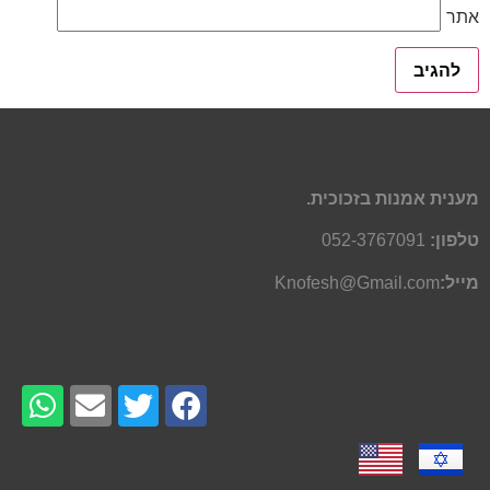
אתר
מענית אמנות בזכוכית.
טלפון:
052-3767091
מייל:
Knofesh@Gmail.com