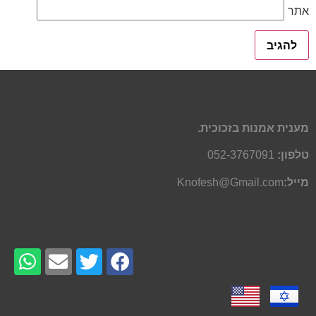
אתר
מענית אמנות בזכוכית.
טלפון:
052-3767091
מייל:
Knofesh@Gmail.com