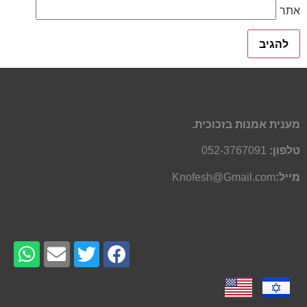
אתר
מענית אמנות בזכוכית.
טלפון:
052-3767091
מייל:
Knofesh@Gmail.com