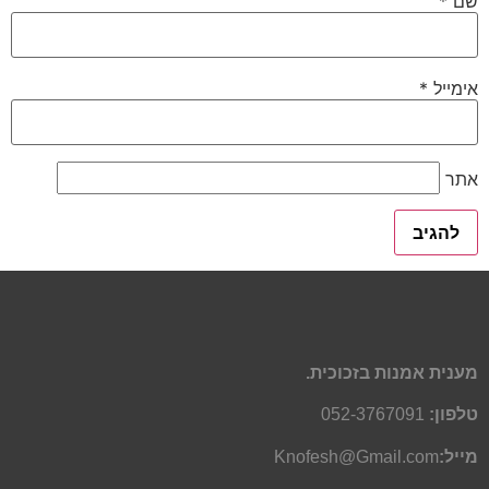
שם
*
אימייל
*
אתר
מענית אמנות בזכוכית.
טלפון:
052-3767091
מייל:
Knofesh@Gmail.com