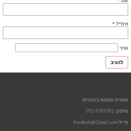
שם
*
אימייל
*
אתר
מענית אמנות בזכוכית.
טלפון:
052-3767091
מייל:
Knofesh@Gmail.com