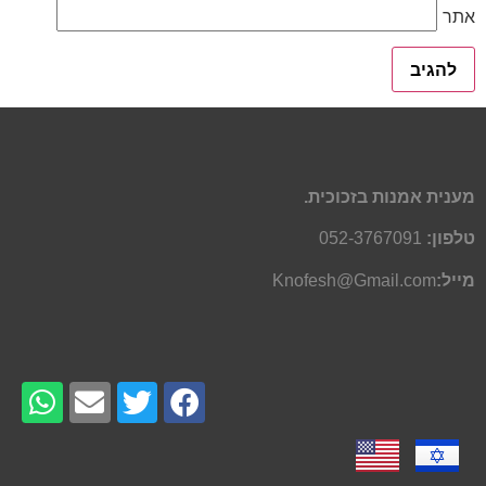
אתר
מענית אמנות בזכוכית.
טלפון:
052-3767091
מייל:
Knofesh@Gmail.com