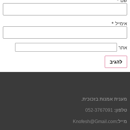
שם
*
אימייל
*
אתר
מענית אמנות בזכוכית.
טלפון:
052-3767091
מייל:
Knofesh@Gmail.com