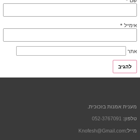
שם
*
אימייל
*
אתר
מענית אמנות בזכוכית.
טלפון:
052-3767091
מייל:
Knofesh@Gmail.com