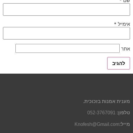
שם
*
אימייל
*
אתר
מענית אמנות בזכוכית.
טלפון:
052-3767091
מייל:
Knofesh@Gmail.com