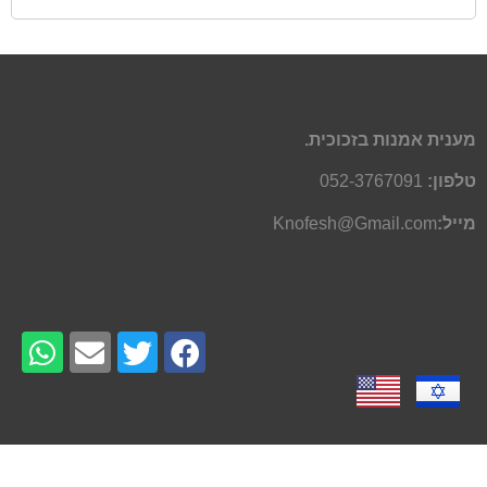
מענית אמנות בזכוכית.
טלפון:
052-3767091
מייל:
Knofesh@Gmail.com