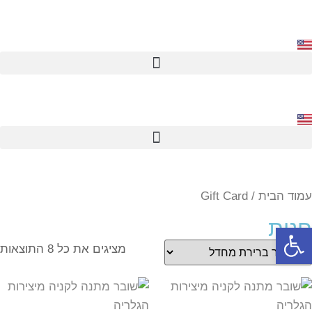
עמוד הבית
/ Gift Card
חנות
פתח סרגל נגישות
מציגים את כל ⁦8⁩ התוצאות