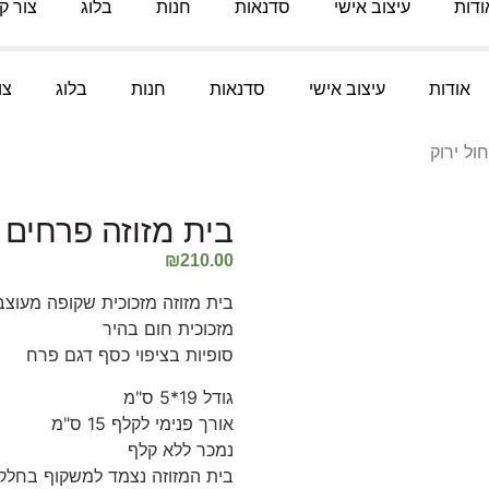
ודות
עיצוב אישי
סדנאות
חנות
בלוג
צור ק
אודות
עיצוב אישי
סדנאות
חנות
בלוג
צו
ול ירוק
בית מזוזה פרחים ג
₪
210.00
מזכוכית חום בהיר
סופיות בציפוי כסף דגם פרח
גודל 19*5 ס"מ
אורך פנימי לקלף 15 ס"מ
נמכר ללא קלף
בית המזוזה נצמד למשקוף בחלקו