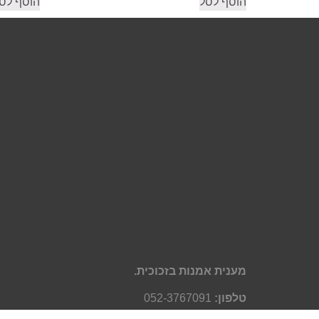
הוסף לסל
הוסף לס
מענית אמנות בזכוכית.
טלפון:
052-3767091