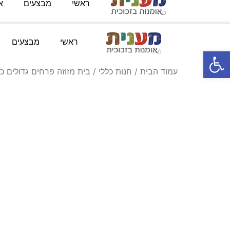
ראשי
מבצעים
א
טלפון:
052-3767091
מייל
:
Knofesh@gmail.com
ראשי
מבצעים
פתח סרגל נגישות
עמוד הבית
/
חנות כללי
/ בית מזוזה פרחים גדולים כח