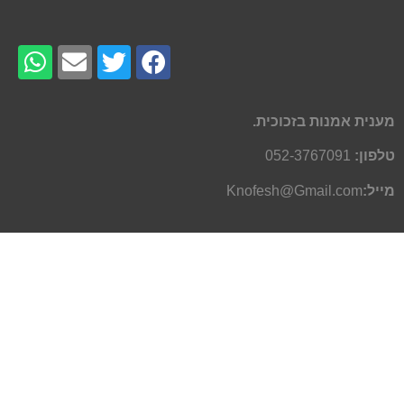
מענית אמנות בזכוכית.
טלפון:
052-3767091
מייל:
Knofesh@Gmail.com