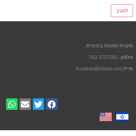
מענית אמנות בזכוכית.
טלפון:
052-3767091
מייל:
Knofesh@Gmail.com